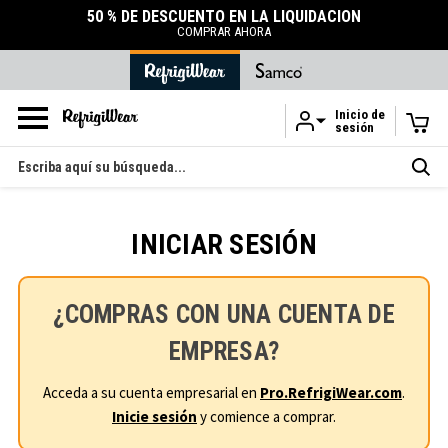
E DESCUENTO EN LA LIQUIDACIÓN
ACC
DU
COMPRAR AHORA
TIENDA D
Inicio de
sesión
Ir al contenido principal
Buscar
en
INICIAR SESIÓN
¿COMPRAS CON UNA CUENTA DE
EMPRESA?
Acceda a su cuenta empresarial en
Pro.RefrigiWear.com
.
Inicie sesión
y comience a comprar.