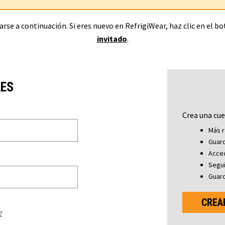
rse a continuación. Si eres nuevo en RefrigiWear, haz clic en el b
invitado
.
LES
Crea una cue
Más r
Guard
Acced
Segu
Guard
CREA
?