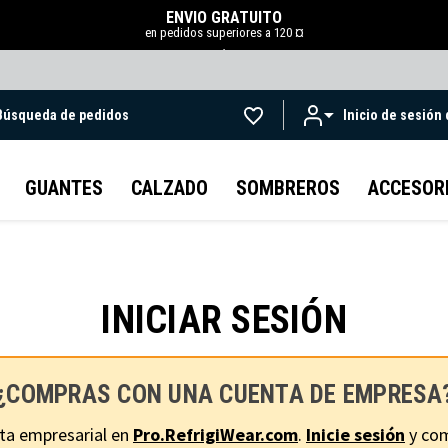
ENVÍO GRATUITO
en pedidos superiores a 120 ¤
.
Búsqueda de pedidos
Inicio de sesión
Ir al contenido principal
GUANTES
CALZADO
SOMBREROS
ACCESOR
INICIAR SESIÓN
¿COMPRAS CON UNA CUENTA DE EMPRESA
ta empresarial en
Pro.RefrigiWear.com
.
Inicie sesión
y com