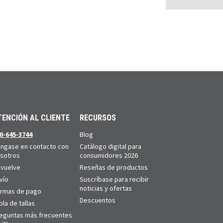
TENCIÓN AL CLIENTE
RECURSOS
0-645-3744
Blog
ngase en contacto con
Catálogo digital para
sotros
consumidores 2026
vuelve
Reseñas de productos
vío
Suscríbase para recibir
noticias y ofertas
rmas de pago
Descuentos
bla de tallas
eguntas más frecuentes