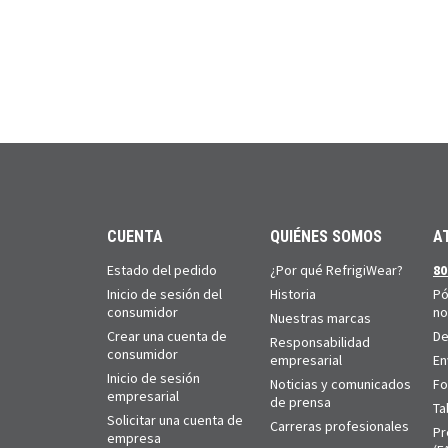
CUENTA
QUIÉNES SOMOS
A
Estado del pedido
¿Por qué RefrigiWear?
80
Inicio de sesión del
Historia
Pó
consumidor
no
Nuestras marcas
Crear una cuenta de
De
Responsabilidad
consumidor
empresarial
En
Inicio de sesión
Noticias y comunicados
Fo
empresarial
de prensa
Ta
Solicitar una cuenta de
Carreras profesionales
Pr
empresa