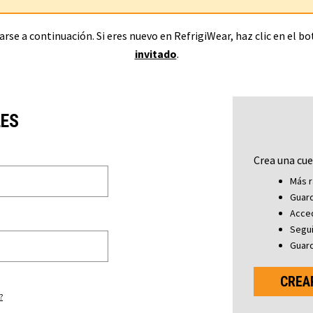
rse a continuación. Si eres nuevo en RefrigiWear, haz clic en el b
invitado
.
LES
Crea una cue
Más r
Guard
Acced
Segu
Guard
CREA
?