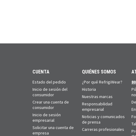
CUENTA
QUIÉNES SOMOS
A
Estado del pedido
¿Por qué RefrigiWear?
80
Inicio de sesión del
Historia
Pó
consumidor
no
Nuestras marcas
Crear una cuenta de
De
Responsabilidad
consumidor
empresarial
En
Inicio de sesión
Noticias y comunicados
Fo
empresarial
de prensa
Ta
Solicitar una cuenta de
Carreras profesionales
Pr
empresa