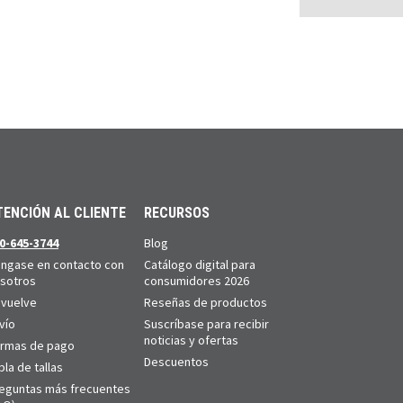
TENCIÓN AL CLIENTE
RECURSOS
0-645-3744
Blog
ngase en contacto con
Catálogo digital para
sotros
consumidores 2026
vuelve
Reseñas de productos
vío
Suscríbase para recibir
noticias y ofertas
rmas de pago
Descuentos
bla de tallas
eguntas más frecuentes