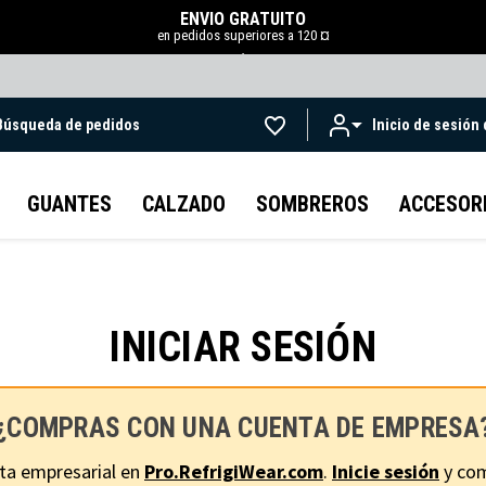
ENVÍO GRATUITO
en pedidos superiores a 120 ¤
.
Búsqueda de pedidos
Inicio de sesión
Ir al contenido principal
GUANTES
CALZADO
SOMBREROS
ACCESOR
INICIAR SESIÓN
¿COMPRAS CON UNA CUENTA DE EMPRESA
ta empresarial en
Pro.RefrigiWear.com
.
Inicie sesión
y com