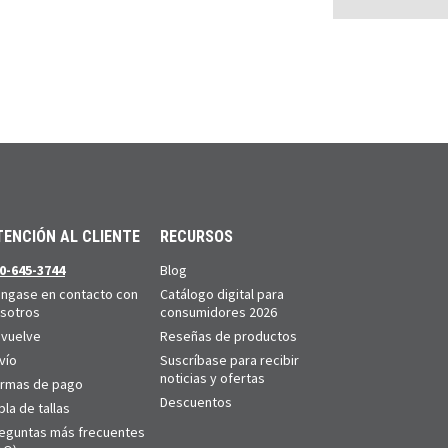
TENCIÓN AL CLIENTE
RECURSOS
0-645-3744
Blog
ngase en contacto con
Catálogo digital para
sotros
consumidores 2026
vuelve
Reseñas de productos
vío
Suscríbase para recibir
noticias y ofertas
rmas de pago
Descuentos
bla de tallas
eguntas más frecuentes