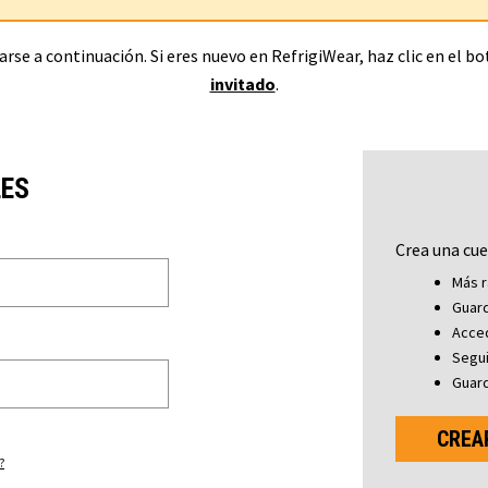
rse a continuación. Si eres nuevo en RefrigiWear, haz clic en el b
invitado
.
LES
Crea una cue
Más r
Guard
Acced
Segu
Guard
CREA
?