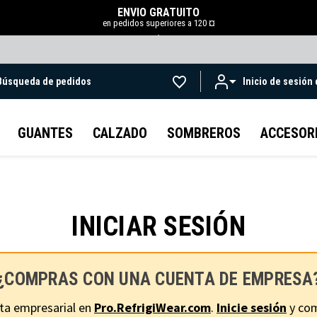
ENVÍO GRATUITO
en pedidos superiores a 120 ¤
.
Búsqueda de pedidos
Inicio de sesión
Ir al contenido principal
GUANTES
CALZADO
SOMBREROS
ACCESOR
INICIAR SESIÓN
¿COMPRAS CON UNA CUENTA DE EMPRESA
ta empresarial en
Pro.RefrigiWear.com
.
Inicie sesión
y com