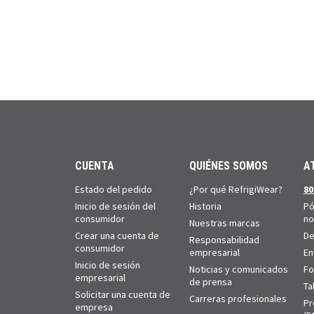
CUENTA
QUIÉNES SOMOS
A
Estado del pedido
¿Por qué RefrigiWear?
80
Inicio de sesión del
Historia
Pó
consumidor
no
Nuestras marcas
Crear una cuenta de
De
Responsabilidad
consumidor
empresarial
En
Inicio de sesión
Noticias y comunicados
Fo
empresarial
de prensa
Ta
Solicitar una cuenta de
Carreras profesionales
Pr
empresa