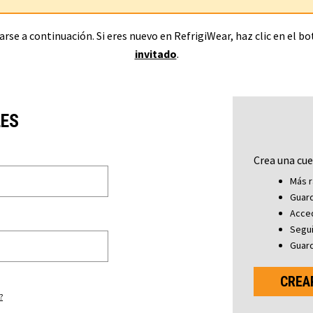
rse a continuación. Si eres nuevo en RefrigiWear, haz clic en el b
invitado
.
LES
Crea una cue
Más r
Guard
Acced
Segu
Guard
CREA
?