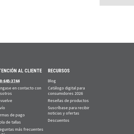
TENCIÓN AL CLIENTE
RECURSOS
0-645-3744
Blog
ngase en contacto con
Catálogo digital para
sotros
consumidores 2026
vuelve
Reseñas de productos
vío
Suscríbase para recibir
noticias y ofertas
rmas de pago
Descuentos
bla de tallas
eguntas más frecuentes