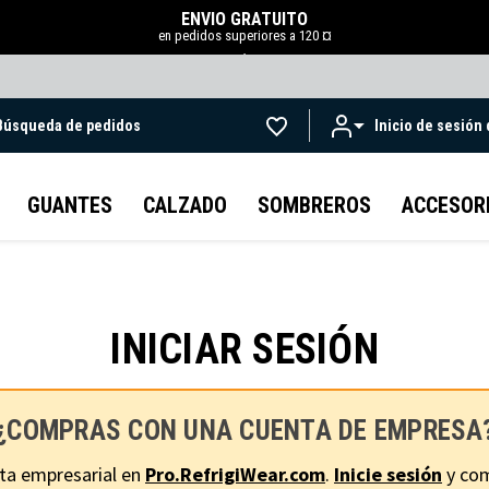
ENVÍO GRATUITO
en pedidos superiores a 120 ¤
.
Búsqueda de pedidos
Inicio de sesión
Ir al contenido principal
GUANTES
CALZADO
SOMBREROS
ACCESOR
INICIAR SESIÓN
¿COMPRAS CON UNA CUENTA DE EMPRESA
ta empresarial en
Pro.RefrigiWear.com
.
Inicie sesión
y com