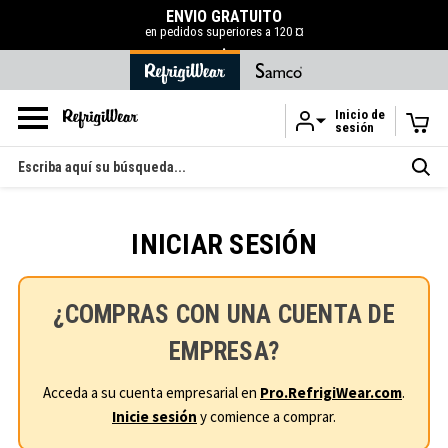
ENVÍO GRATUITO
en pedidos superiores a 120 ¤
.
Inicio de
sesión
Ir al contenido principal
Buscar
en
INICIAR SESIÓN
¿COMPRAS CON UNA CUENTA DE
EMPRESA?
Acceda a su cuenta empresarial en
Pro.RefrigiWear.com
.
Inicie sesión
y comience a comprar.