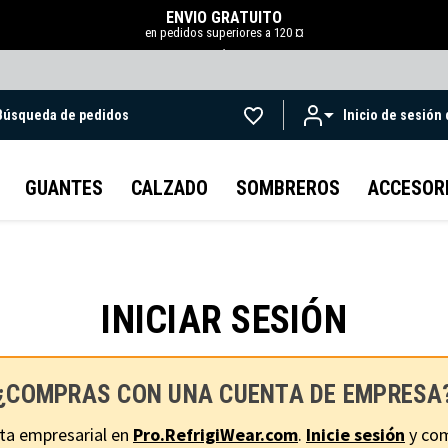
ENVÍO GRATUITO
en pedidos superiores a 120 ¤
.
Búsqueda de pedidos
Inicio de sesión
Ir al contenido principal
GUANTES
CALZADO
SOMBREROS
ACCESOR
INICIAR SESIÓN
¿COMPRAS CON UNA CUENTA DE EMPRESA
ta empresarial en
Pro.RefrigiWear.com
.
Inicie sesión
y com