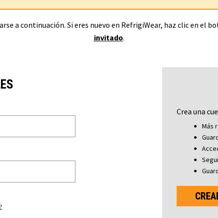
rse a continuación. Si eres nuevo en RefrigiWear, haz clic en el b
invitado
.
LES
Crea una cue
Más r
Guard
Acced
Segu
Guard
CREA
?