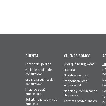
CUENTA
QUIÉNES SOMOS
A
Estado del pedido
¿Por qué RefrigiWear?
80
Inicio de sesión del
Historia
Pó
consumidor
no
Nuestras marcas
Crear una cuenta de
De
Responsabilidad
consumidor
empresarial
En
Inicio de sesión
Noticias y comunicados
Fo
empresarial
de prensa
Ta
Solicitar una cuenta de
Carreras profesionales
Pr
empresa