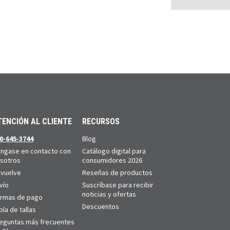
TENCIÓN AL CLIENTE
RECURSOS
0-645-3744
Blog
ngase en contacto con
Catálogo digital para
sotros
consumidores 2026
vuelve
Reseñas de productos
vío
Suscríbase para recibir
noticias y ofertas
rmas de pago
Descuentos
bla de tallas
eguntas más frecuentes