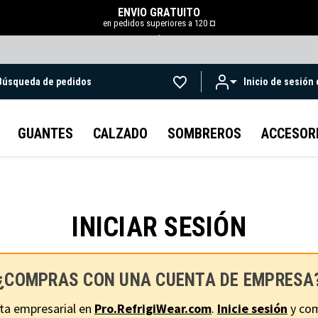
ENVÍO GRATUITO
en pedidos superiores a 120 ¤
.
Búsqueda de pedidos
Inicio de sesión
Ir al contenido principal
GUANTES
CALZADO
SOMBREROS
ACCESOR
INICIAR SESIÓN
¿COMPRAS CON UNA CUENTA DE EMPRESA
ta empresarial en
Pro.RefrigiWear.com
.
Inicie sesión
y com