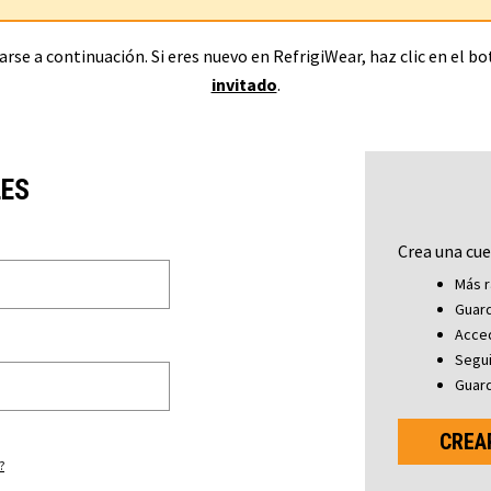
rse a continuación. Si eres nuevo en RefrigiWear, haz clic en el b
invitado
.
LES
Crea una cue
Más r
Guard
Acced
Segu
Guard
CREA
?