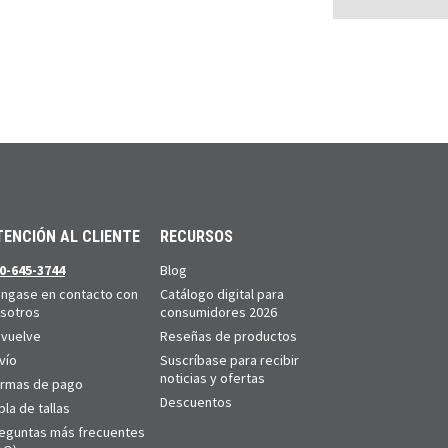
TENCIÓN AL CLIENTE
RECURSOS
0-645-3744
Blog
ngase en contacto con
Catálogo digital para
sotros
consumidores 2026
vuelve
Reseñas de productos
vío
Suscríbase para recibir
noticias y ofertas
rmas de pago
Descuentos
bla de tallas
eguntas más frecuentes