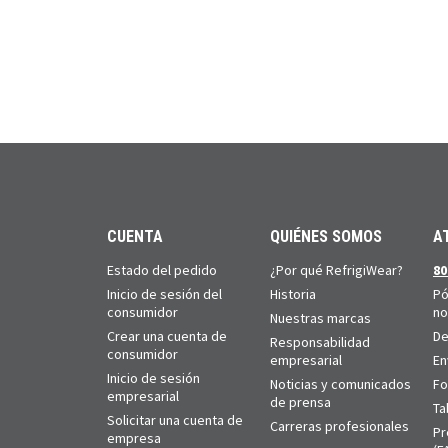
CUENTA
QUIÉNES SOMOS
A
Estado del pedido
¿Por qué RefrigiWear?
80
Inicio de sesión del
Historia
Pó
consumidor
no
Nuestras marcas
Crear una cuenta de
De
Responsabilidad
consumidor
empresarial
En
Inicio de sesión
Noticias y comunicados
Fo
empresarial
de prensa
Ta
Solicitar una cuenta de
Carreras profesionales
Pr
empresa