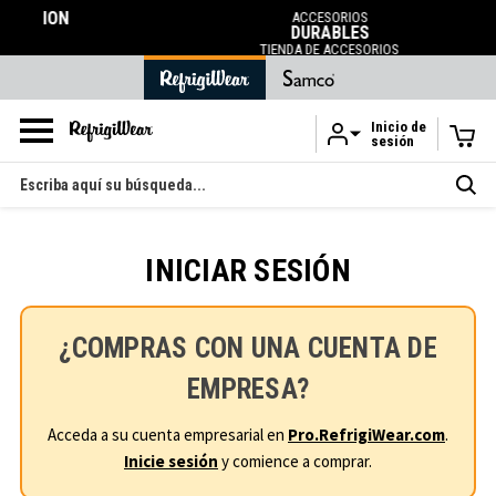
N
ACCESORIOS
DURABLES
TIENDA DE ACCESORIOS
Inicio de
sesión
Ir al contenido principal
Buscar
en
INICIAR SESIÓN
¿COMPRAS CON UNA CUENTA DE
EMPRESA?
Acceda a su cuenta empresarial en
Pro.RefrigiWear.com
.
Inicie sesión
y comience a comprar.