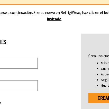
rse a continuación. Si eres nuevo en RefrigiWear, haz clic en el b
invitado
.
LES
Crea una cue
Más r
Guard
Acced
Segu
Guard
CREA
?