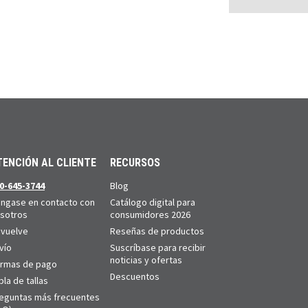
TENCIÓN AL CLIENTE
RECURSOS
0-645-3744
Blog
ngase en contacto con
Catálogo digital para
sotros
consumidores 2026
vuelve
Reseñas de productos
vío
Suscríbase para recibir
noticias y ofertas
rmas de pago
Descuentos
bla de tallas
eguntas más frecuentes