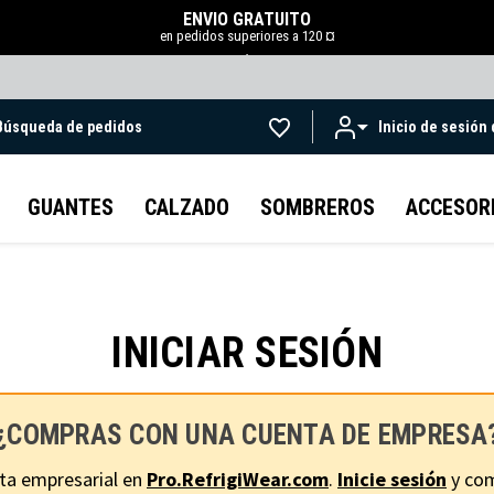
ENVÍO GRATUITO
en pedidos superiores a 120 ¤
.
Búsqueda de pedidos
Inicio de sesión
Ir al contenido principal
GUANTES
CALZADO
SOMBREROS
ACCESOR
INICIAR SESIÓN
¿COMPRAS CON UNA CUENTA DE EMPRESA
ta empresarial en
Pro.RefrigiWear.com
.
Inicie sesión
y com