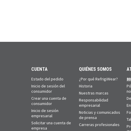
CUENTA
QUIÉNES SOMOS
A
Estado del pedido
¿Por qué RefrigiWear?
80
Inicio de sesión del
Historia
Pó
consumidor
no
Nuestras marcas
Crear una cuenta de
De
Responsabilidad
consumidor
empresarial
En
Inicio de sesión
Noticias y comunicados
Fo
empresarial
de prensa
Ta
Solicitar una cuenta de
Carreras profesionales
Pr
empresa