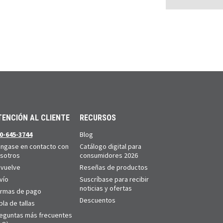
TENCIÓN AL CLIENTE
RECURSOS
0-645-3744
Blog
ngase en contacto con
Catálogo digital para
sotros
consumidores 2026
vuelve
Reseñas de productos
vío
Suscríbase para recibir
noticias y ofertas
rmas de pago
Descuentos
bla de tallas
eguntas más frecuentes