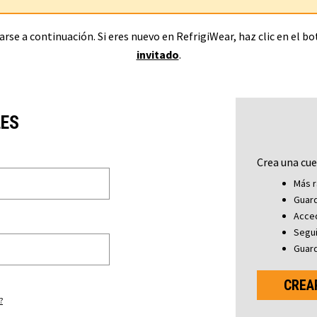
rse a continuación. Si eres nuevo en RefrigiWear, haz clic en el b
invitado
.
LES
Crea una cue
Más r
Guard
Acced
Segu
Guard
CREA
?