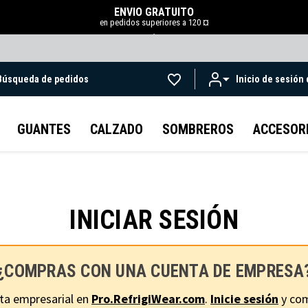
ENVÍO GRATUITO
en pedidos superiores a 120 ¤
.
Búsqueda de pedidos
Inicio de sesión
Ir al contenido principal
GUANTES
CALZADO
SOMBREROS
ACCESOR
INICIAR SESIÓN
¿COMPRAS CON UNA CUENTA DE EMPRESA
ta empresarial en
Pro.RefrigiWear.com
.
Inicie sesión
y com