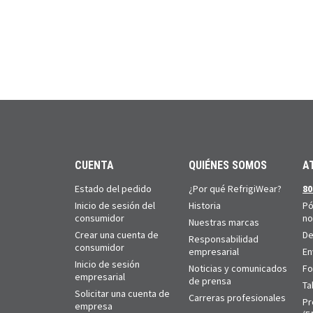
CUENTA
QUIÉNES SOMOS
A
Estado del pedido
¿Por qué RefrigiWear?
80
Inicio de sesión del
Historia
Pó
consumidor
no
Nuestras marcas
Crear una cuenta de
De
Responsabilidad
consumidor
empresarial
En
Inicio de sesión
Noticias y comunicados
Fo
empresarial
de prensa
Ta
Solicitar una cuenta de
Carreras profesionales
Pr
empresa