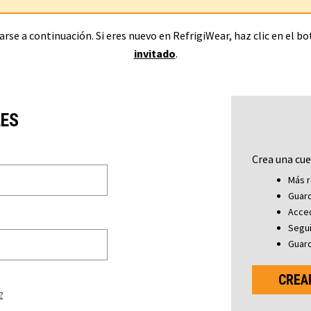
rse a continuación. Si eres nuevo en RefrigiWear, haz clic en el b
invitado
.
LES
Crea una cue
Más r
Guard
Acced
Segu
Guard
CREA
?