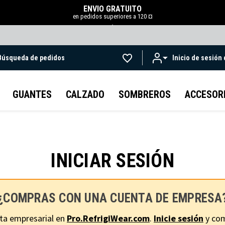
ENVÍO GRATUITO
en pedidos superiores a 120 ¤
.
Búsqueda de pedidos
Inicio de sesión
Ir al contenido principal
GUANTES
CALZADO
SOMBREROS
ACCESOR
INICIAR SESIÓN
¿COMPRAS CON UNA CUENTA DE EMPRESA
ta empresarial en
Pro.RefrigiWear.com
.
Inicie sesión
y com