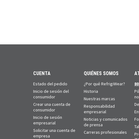
CUENTA
QUIÉNES SOMOS
A
Estado del pedido
¿Por qué RefrigiWear?
80
Inicio de sesión del
Historia
Pó
consumidor
no
Nuestras marcas
Crear una cuenta de
De
Responsabilidad
consumidor
empresarial
En
Inicio de sesión
Noticias y comunicados
Fo
empresarial
de prensa
Ta
Solicitar una cuenta de
Carreras profesionales
Pr
empresa