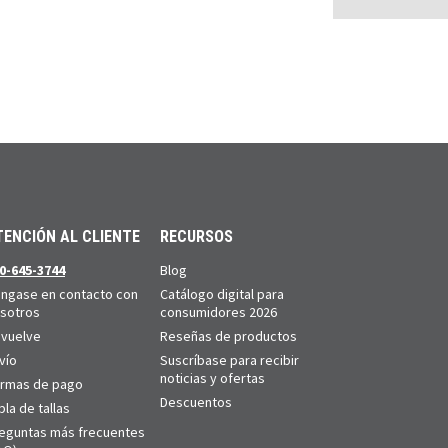
TENCIÓN AL CLIENTE
RECURSOS
0-645-3744
Blog
ngase en contacto con
Catálogo digital para
sotros
consumidores 2026
vuelve
Reseñas de productos
vío
Suscríbase para recibir
noticias y ofertas
rmas de pago
Descuentos
bla de tallas
eguntas más frecuentes