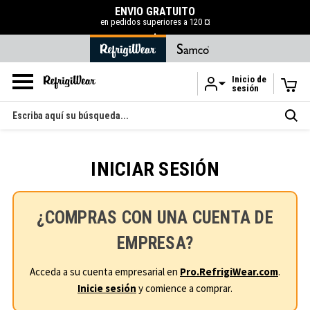
ENVÍO GRATUITO
en pedidos superiores a 120 ¤
.
Inicio de
sesión
Ir al contenido principal
Buscar
en
INICIAR SESIÓN
¿COMPRAS CON UNA CUENTA DE
EMPRESA?
Acceda a su cuenta empresarial en
Pro.RefrigiWear.com
.
Inicie sesión
y comience a comprar.