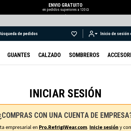
ENVÍO GRATUITO
en pedidos superiores a 120 ¤
.
Búsqueda de pedidos
Inicio de sesión
Ir al contenido principal
GUANTES
CALZADO
SOMBREROS
ACCESOR
INICIAR SESIÓN
¿COMPRAS CON UNA CUENTA DE EMPRESA
ta empresarial en
Pro.RefrigiWear.com
.
Inicie sesión
y com