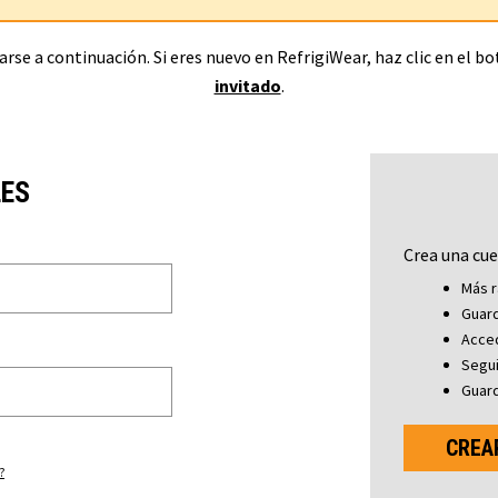
rse a continuación. Si eres nuevo en RefrigiWear, haz clic en el b
invitado
.
LES
Crea una cue
Más r
Guard
Acced
Segu
Guard
CREA
?