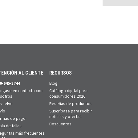
TENCIÓN AL CLIENTE
RECURSOS
0-645-3744
Blog
ngase en contacto con
Catálogo digital para
sotros
consumidores 2026
vuelve
Reseñas de productos
vío
Suscríbase para recibir
noticias y ofertas
rmas de pago
Descuentos
bla de tallas
eguntas más frecuentes