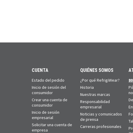
CUENTA
QUIÉNES SOMOS
A
Estado del pedido
¿Por qué RefrigiWear?
80
Inicio de sesión del
Historia
Pó
consumidor
no
Nuestras marcas
Crear una cuenta de
De
Responsabilidad
consumidor
empresarial
En
Inicio de sesión
Noticias y comunicados
Fo
empresarial
de prensa
Ta
Solicitar una cuenta de
Carreras profesionales
Pr
empresa