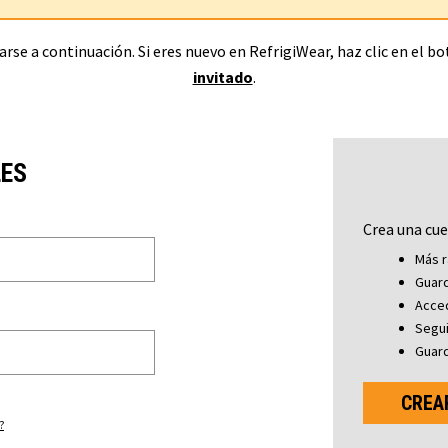
rse a continuación. Si eres nuevo en RefrigiWear, haz clic en el b
invitado
.
LES
Crea una cue
Más r
Guard
Acced
Segu
Guard
CREA
?