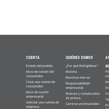
CUENTA
QUIÉNES SOMOS
A
Estado del pedido
¿Por qué RefrigiWear?
80
Inicio de sesión del
Historia
Pó
consumidor
no
Nuestras marcas
Crear una cuenta de
De
Responsabilidad
consumidor
empresarial
En
Inicio de sesión
Noticias y comunicados
Fo
empresarial
de prensa
Ta
Solicitar una cuenta de
Carreras profesionales
Pr
empresa