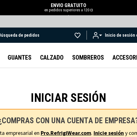
ENVÍO GRATUITO
en pedidos superiores a 120 ¤
.
Búsqueda de pedidos
Inicio de sesión
Ir al contenido principal
GUANTES
CALZADO
SOMBREROS
ACCESOR
INICIAR SESIÓN
¿COMPRAS CON UNA CUENTA DE EMPRESA
ta empresarial en
Pro.RefrigiWear.com
.
Inicie sesión
y com