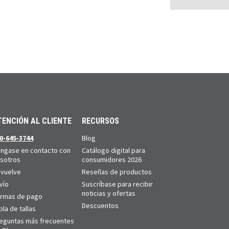
TENCIÓN AL CLIENTE
RECURSOS
0-645-3744
Blog
ngase en contacto con
Catálogo digital para
sotros
consumidores 2026
vuelve
Reseñas de productos
vío
Suscríbase para recibir
noticias y ofertas
rmas de pago
Descuentos
bla de tallas
eguntas más frecuentes