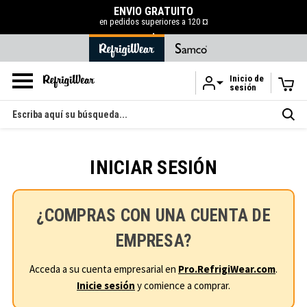
ENVÍO GRATUITO
en pedidos superiores a 120 ¤
.
Inicio de
sesión
Ir al contenido principal
Buscar
en
INICIAR SESIÓN
¿COMPRAS CON UNA CUENTA DE
EMPRESA?
Acceda a su cuenta empresarial en
Pro.RefrigiWear.com
.
Inicie sesión
y comience a comprar.