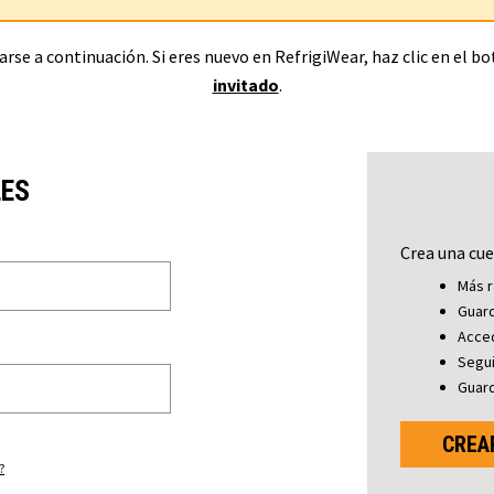
rse a continuación. Si eres nuevo en RefrigiWear, haz clic en el b
invitado
.
LES
Crea una cue
Más r
Guard
Acced
Segu
Guard
CREA
?