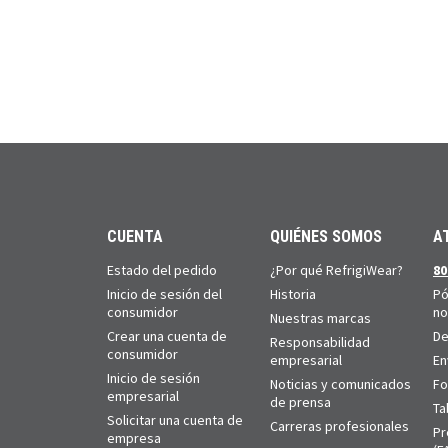
CUENTA
QUIÉNES SOMOS
A
Estado del pedido
¿Por qué RefrigiWear?
80
Inicio de sesión del
Historia
Pó
consumidor
no
Nuestras marcas
Crear una cuenta de
De
Responsabilidad
consumidor
empresarial
En
Inicio de sesión
Noticias y comunicados
Fo
empresarial
de prensa
Ta
Solicitar una cuenta de
Carreras profesionales
Pr
empresa