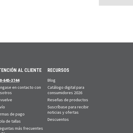
TENCIÓN AL CLIENTE
RECURSOS
0-645-3744
Blog
ngase en contacto con
Catálogo digital para
sotros
consumidores 2026
vuelve
Reseñas de productos
vío
Suscríbase para recibir
noticias y ofertas
rmas de pago
Descuentos
bla de tallas
eguntas más frecuentes