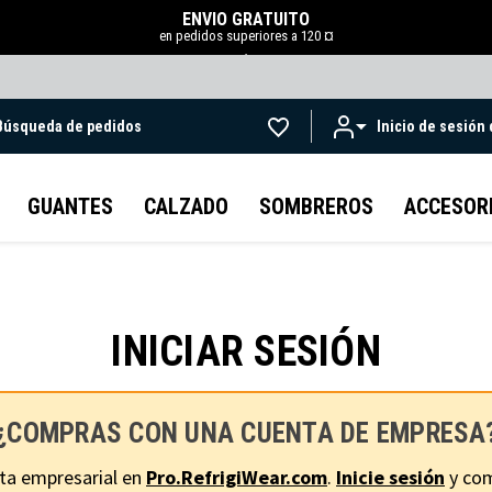
ENVÍO GRATUITO
en pedidos superiores a 120 ¤
.
Búsqueda de pedidos
Inicio de sesión
Ir al contenido principal
GUANTES
CALZADO
SOMBREROS
ACCESOR
INICIAR SESIÓN
¿COMPRAS CON UNA CUENTA DE EMPRESA
ta empresarial en
Pro.RefrigiWear.com
.
Inicie sesión
y com