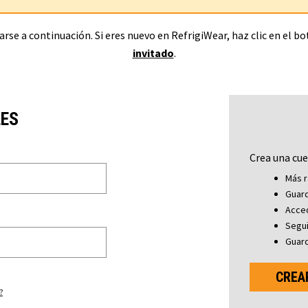
rse a continuación. Si eres nuevo en RefrigiWear, haz clic en el b
invitado
.
LES
Crea una cue
Más r
Guard
Acced
Segu
Guard
CREA
?