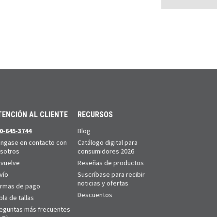
TENCIÓN AL CLIENTE
RECURSOS
0-645-3744
Blog
ngase en contacto con
Catálogo digital para
sotros
consumidores 2026
vuelve
Reseñas de productos
vío
Suscríbase para recibir
noticias y ofertas
rmas de pago
Descuentos
bla de tallas
eguntas más frecuentes