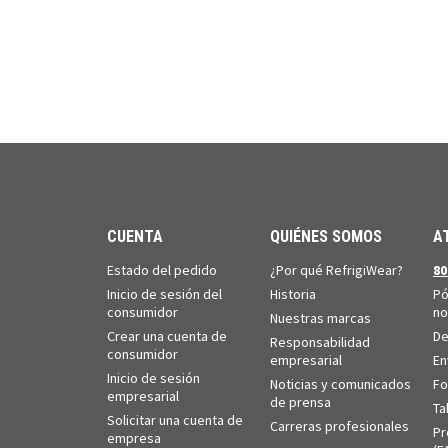
CUENTA
QUIÉNES SOMOS
A
Estado del pedido
¿Por qué RefrigiWear?
80
Inicio de sesión del
Historia
Pó
consumidor
no
Nuestras marcas
Crear una cuenta de
De
Responsabilidad
consumidor
empresarial
En
Inicio de sesión
Noticias y comunicados
Fo
empresarial
de prensa
Ta
Solicitar una cuenta de
Carreras profesionales
Pr
empresa