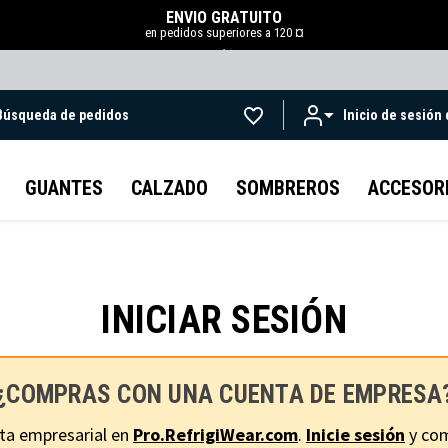
ENVÍO GRATUITO
en pedidos superiores a 120 ¤
.
Búsqueda de pedidos
Inicio de sesión
Ir al contenido principal
GUANTES
CALZADO
SOMBREROS
ACCESOR
INICIAR SESIÓN
¿COMPRAS CON UNA CUENTA DE EMPRESA
ta empresarial en
Pro.RefrigiWear.com
.
Inicie sesión
y com