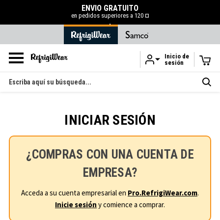
ENVÍO GRATUITO
en pedidos superiores a 120 ¤
.
Inicio de
sesión
Ir al contenido principal
Buscar
en
INICIAR SESIÓN
¿COMPRAS CON UNA CUENTA DE
EMPRESA?
Acceda a su cuenta empresarial en
Pro.RefrigiWear.com
.
Inicie sesión
y comience a comprar.