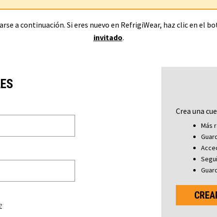
rse a continuación. Si eres nuevo en RefrigiWear, haz clic en el b
invitado
.
LES
Crea una cue
Más r
Guard
Acced
Segu
Guard
CREA
?