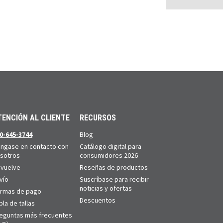
TENCIÓN AL CLIENTE
RECURSOS
0-645-3744
Blog
ngase en contacto con
Catálogo digital para
sotros
consumidores 2026
vuelve
Reseñas de productos
vío
Suscríbase para recibir
noticias y ofertas
rmas de pago
Descuentos
bla de tallas
eguntas más frecuentes