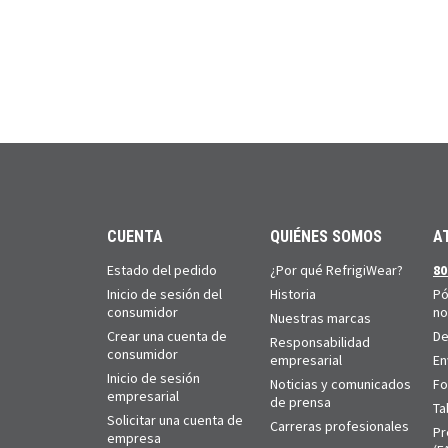
CUENTA
QUIÉNES SOMOS
A
Estado del pedido
¿Por qué RefrigiWear?
80
Inicio de sesión del
Historia
Pó
consumidor
no
Nuestras marcas
Crear una cuenta de
De
Responsabilidad
consumidor
empresarial
En
Inicio de sesión
Noticias y comunicados
Fo
empresarial
de prensa
Ta
Solicitar una cuenta de
Carreras profesionales
Pr
empresa